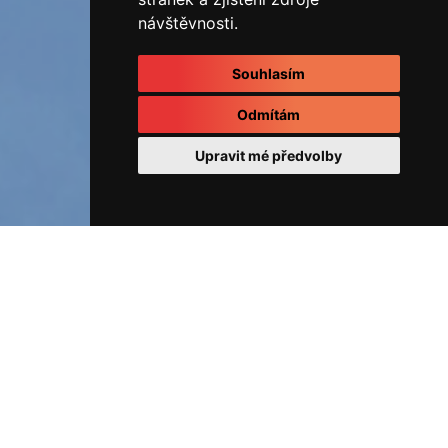
návštěvnosti.
Souhlasím
Odmítám
Upravit mé předvolby
ÚVOD
Fotoalbum
REALIZOVANÉ ZAKÁZKY
RD
obec Hájek u K.varů
RD obec Hájek u K.varů