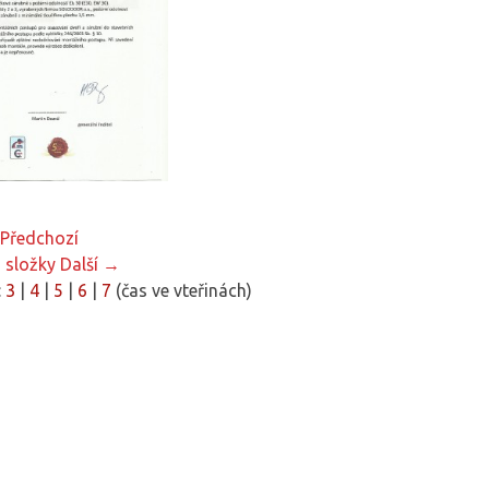
Předchozí
 složky
Další →
:
3
|
4
|
5
|
6
|
7
(čas ve vteřinách)