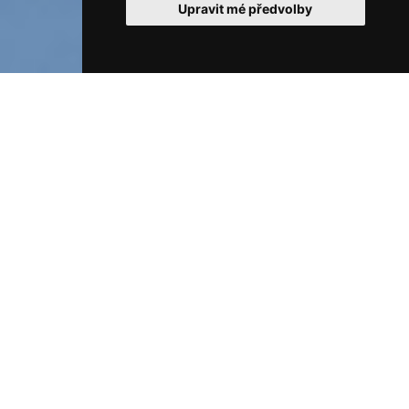
Upravit mé předvolby
ÚVOD
Fotoalbum
Zemní úpravy bagrem - Studna
Zemní úpravy bagrem -
Studna