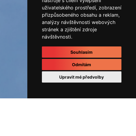
nástroje s cílem vylepšení
uživatelského prostředí, zobrazení
přizpůsobeného obsahu a reklam,
analýzy návštěvnosti webových
stránek a zjištění zdroje
návštěvnosti.
Souhlasím
Odmítám
Upravit mé předvolby
ÚVOD
Fotoalbum
REALIZOVANÉ ZAKÁZKY
20220909_095214