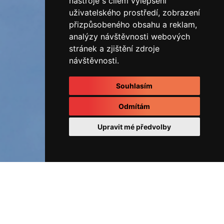
nástroje s cílem vylepšení
uživatelského prostředí, zobrazení
přizpůsobeného obsahu a reklam,
analýzy návštěvnosti webových
stránek a zjištění zdroje
návštěvnosti.
Souhlasím
Odmítám
Upravit mé předvolby
ÚVOD
Fotoalbum
REALIZOVANÉ ZAKÁZKY
20220909_095223