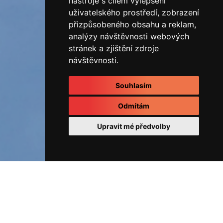
nástroje s cílem vylepšení
uživatelského prostředí, zobrazení
přizpůsobeného obsahu a reklam,
analýzy návštěvnosti webových
stránek a zjištění zdroje
návštěvnosti.
Souhlasím
Odmítám
Upravit mé předvolby
ÚVOD
Fotoalbum
REALIZOVANÉ ZAKÁZKY
20220922_130350