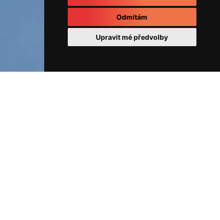
Odmítám
Upravit mé předvolby
ÚVOD
Fotoalbum
REALIZOVANÉ ZAKÁZKY
BD
Komenského 736 Unhošť
20160505_134525
BD Komenského 736
Unhošť
20160505_134525