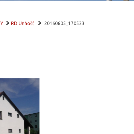
KY
RD Unhošť
20160605_170533