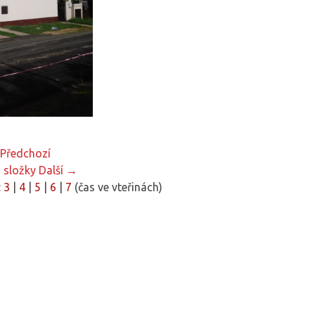
Předchozí
 složky
Další →
:
3
|
4
|
5
|
6
|
7
(čas ve vteřinách)